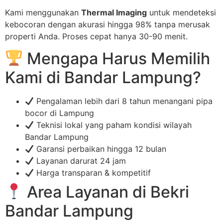
Kami menggunakan
Thermal Imaging
untuk mendeteksi
kebocoran dengan akurasi hingga 98% tanpa merusak
properti Anda. Proses cepat hanya 30-90 menit.
Mengapa Harus Memilih
Kami di Bandar Lampung?
Pengalaman lebih dari 8 tahun menangani pipa
bocor di Lampung
Teknisi lokal yang paham kondisi wilayah
Bandar Lampung
Garansi perbaikan hingga 12 bulan
Layanan darurat 24 jam
Harga transparan & kompetitif
Area Layanan di Bekri
Bandar Lampung