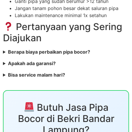
Ganti pipa yang sudah berumur >12 tahun
Jangan tanam pohon besar dekat saluran pipa
Lakukan maintenance minimal 1x setahun
Pertanyaan yang Sering
Diajukan
Berapa biaya perbaikan pipa bocor?
Apakah ada garansi?
Bisa service malam hari?
Butuh Jasa Pipa
Bocor di Bekri Bandar
Lampung?