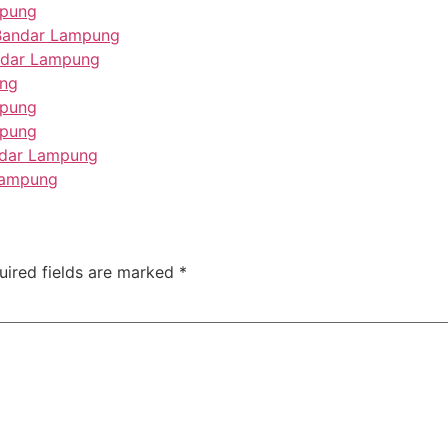
mpung
 Bandar Lampung
andar Lampung
ung
mpung
mpung
ndar Lampung
Lampung
uired fields are marked
*