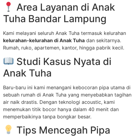
Area Layanan di Anak
Tuha Bandar Lampung
Kami melayani seluruh Anak Tuha termasuk kelurahan
kelurahan-kelurahan di Anak Tuha
dan sekitarnya.
Rumah, ruko, apartemen, kantor, hingga pabrik kecil.
Studi Kasus Nyata di
Anak Tuha
Baru-baru ini kami menangani kebocoran pipa utama di
sebuah rumah di Anak Tuha yang menyebabkan tagihan
air naik drastis. Dengan teknologi acoustic, kami
menemukan titik bocor hanya dalam 40 menit dan
memperbaikinya tanpa bongkar besar.
Tips Mencegah Pipa