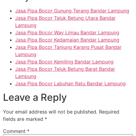
Jasa Pipa Bocor Gunung Terang Bandar Lampung
Jasa Pipa Bocor Teluk Betung Utara Bandar
Lampung
Jasa Pipa Bocor Way Limau Bandar Lampung
Jasa Pipa Bocor Kedamaian Bandar Lampung
Jasa Pipa Bocor Tanjung Karang Pusat Bandar
Lampung
Jasa Pipa Bocor Kemiling Bandar Lampung
Jasa Pipa Bocor Teluk Betung Barat Bandar
Lampung
Jasa Pipa Bocor Labuhan Ratu Bandar Lampung
Leave a Reply
Your email address will not be published.
Required
fields are marked
*
Comment
*