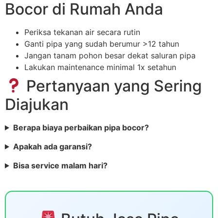
Bocor di Rumah Anda
Periksa tekanan air secara rutin
Ganti pipa yang sudah berumur >12 tahun
Jangan tanam pohon besar dekat saluran pipa
Lakukan maintenance minimal 1x setahun
Pertanyaan yang Sering
Diajukan
Berapa biaya perbaikan pipa bocor?
Apakah ada garansi?
Bisa service malam hari?