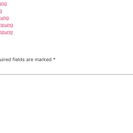
ung
g
pung
ampung
ampung
uired fields are marked
*