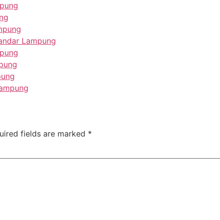
mpung
ng
ampung
Bandar Lampung
mpung
mpung
pung
Lampung
uired fields are marked
*